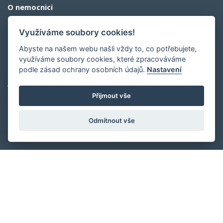
SDÍLET
Využíváme soubory cookies!
Abyste na našem webu našli vždy to, co potřebujete,
využíváme soubory cookies, které zpracováváme
podle zásad ochrany osobních údajů.
Nastavení
Rychlý kontakt
Přijmout vše
Odmítnout vše
FN Olomouc
Zdravotníků 248/7, 779 00 Olomouc
GPS: 49.586792, 17.239369
ID datové schránky:
xa4krm2
E-Podatelna »
IČ: 00098892