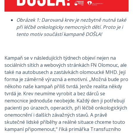
Obrázek 1: Darovaná krev je nezbytně nutná také
při léčbě onkologicky nemocných dětí. Proto je i
tento motiv součástí kampaně DOŠLA!
Kampaň se v následujících týdnech objeví nejen na
sociálních sítích a webových stránkách FN Olomouc, ale
také na autobusech a zastávkách olomoucké MHD. Její
forma je záměrně výrazná a emotivní. „Možná bude pro
někoho naše kampaň příliš tvrdá. Jenže realita někdy
tvrdá je. Krev neumíme vyrobit a bez dárců se
nemocnice jednoduše neobejde. Každý den ji potřebují
pacienti po úrazech, operacích, při léčbě onkologických
onemocnění i dalších závažných stavů. A právě
skutečné lidské příběhy a reálné situace chceme touto
kampaní připomenout,“ říká primářka Transfuzního