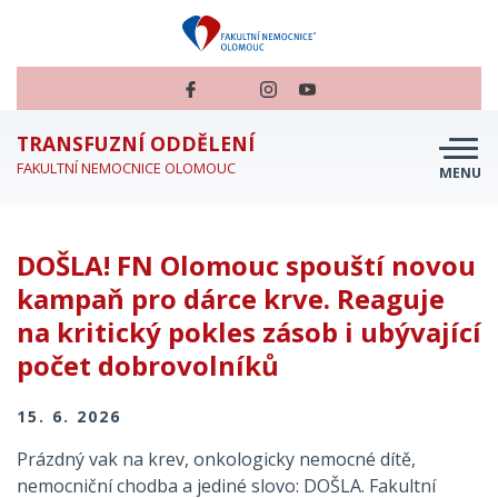
TRANSFUZNÍ ODDĚLENÍ
FAKULTNÍ NEMOCNICE OLOMOUC
MENU
O NÁS
DOŠLA! FN Olomouc spouští novou
JSEM DÁRCE
kampaň pro dárce krve. Reaguje
JSEM PACIENT
na kritický pokles zásob i ubývající
JSEM ZDRAVOTNÍK
počet dobrovolníků
PŘÍBĚHY DAROVANÉ KRVE
15. 6. 2026
TRANSFUZKA NA CESTÁCH
Prázdný vak na krev, onkologicky nemocné dítě,
nemocniční chodba a jediné slovo: DOŠLA. Fakultní
PERSONÁL A KONTAKTY