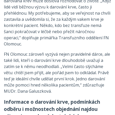
darovaná krev může doslova rozhodovat o životě. „Když
lidé vidí běžnou výzvu k darování krve, často ji
přehlédnou. My potřebujeme, aby se veřejnost na chvíli
zastavila a uvědomila si, že za každým vakem krve je
konkrétní pacient. Někdo, kdo bez transfuze nemá
šanci pokračovat v léčbě nebo přežít náročnou
operaci,“ doplňuje primářka Transfuzního oddělení FN
Olomouc.
FN Olomouc zároveň vyzývá nejen pravidelné dárce, ale
také lidi, kteří o darování krve dlouhodobě uvažují a
zatím se k němu neodhodlali. „Velmi často slýcháme
větu: chtěl jsem přijít, ale pořád jsem to odkládal. Právě
teď je ideální chvíle udělat první krok. Jedno darování
může pomoci hned několika pacientům,“ zdůrazňuje
MUDr. Dana Galuszková.
Informace o darování krve, podmínkách
odběru i možnostech objednání najdou