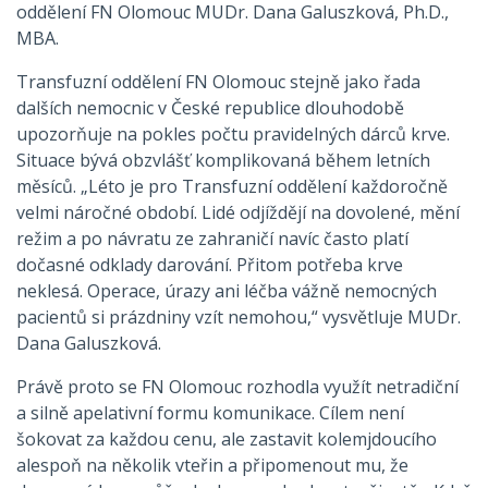
oddělení FN Olomouc MUDr. Dana Galuszková, Ph.D.,
MBA.
Transfuzní oddělení FN Olomouc stejně jako řada
dalších nemocnic v České republice dlouhodobě
upozorňuje na pokles počtu pravidelných dárců krve.
Situace bývá obzvlášť komplikovaná během letních
měsíců. „Léto je pro Transfuzní oddělení každoročně
velmi náročné období. Lidé odjíždějí na dovolené, mění
režim a po návratu ze zahraničí navíc často platí
dočasné odklady darování. Přitom potřeba krve
neklesá. Operace, úrazy ani léčba vážně nemocných
pacientů si prázdniny vzít nemohou,“ vysvětluje MUDr.
Dana Galuszková.
Právě proto se FN Olomouc rozhodla využít netradiční
a silně apelativní formu komunikace. Cílem není
šokovat za každou cenu, ale zastavit kolemjdoucího
alespoň na několik vteřin a připomenout mu, že