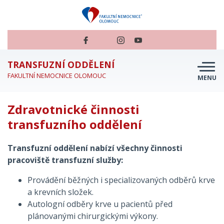
TRANSFUZNÍ ODDĚLENÍ
FAKULTNÍ NEMOCNICE OLOMOUC
MENU
O NÁS
Zdravotnické činnosti
JSEM DÁRCE
transfuzního oddělení
JSEM PACIENT
Transfuzní oddělení nabízí všechny činnosti
JSEM ZDRAVOTNÍK
pracoviště transfuzní služby:
PŘÍBĚHY DAROVANÉ KRVE
Provádění běžných i specializovaných odběrů krve
a krevních složek.
TRANSFUZKA NA CESTÁCH
Autologní odběry krve u pacientů před
plánovanými chirurgickými výkony.
PERSONÁL A KONTAKTY