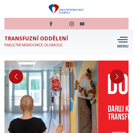
TRANSFUZNÍ ODDĚLENÍ
FAKULTNÍ NEMOCNICE OLOMOUC
MENU
O NÁS
JSEM DÁRCE
JSEM PACIENT
JSEM ZDRAVOTNÍK
PŘÍBĚHY DAROVANÉ KRVE
TRANSFUZKA NA CESTÁCH
PERSONÁL A KONTAKTY