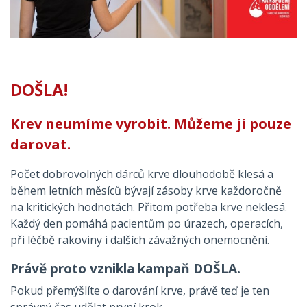
DOŠLA!
Krev neumíme vyrobit. Můžeme ji pouze
darovat.
Počet dobrovolných dárců krve dlouhodobě klesá a
během letních měsíců bývají zásoby krve každoročně
na kritických hodnotách. Přitom potřeba krve neklesá.
Každý den pomáhá pacientům po úrazech, operacích,
při léčbě rakoviny i dalších závažných onemocnění.
Právě proto vznikla kampaň
DOŠLA.
Pokud přemýšlíte o darování krve, právě teď je ten