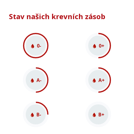
Stav našich krevních zásob
0-
0+
A-
A+
B-
B+